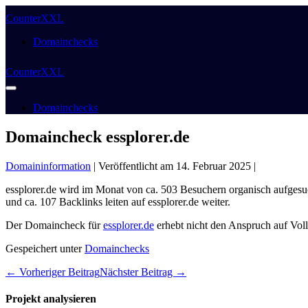
Weiter
CounterXXL
zum
Inhalt
Domainchecks
CounterXXL
Menü-
Schalter
Domainchecks
Domaincheck essplorer.de
Domaininformation
|
Veröffentlicht am
14. Februar 2025
|
essplorer.de wird im Monat von ca. 503 Besuchern organisch aufgesuc
und ca. 107 Backlinks leiten auf essplorer.de weiter.
Der Domaincheck für
essplorer.de
erhebt nicht den Anspruch auf Voll
Gespeichert unter
Domainchecks
Beitragsnavigation
← Vorheriger Beitrag
Nächster Beitrag →
Projekt analysieren