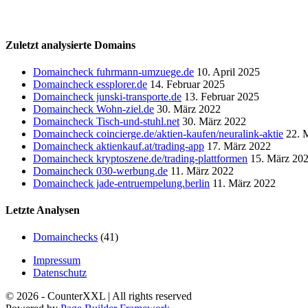
Zuletzt analysierte Domains
Domaincheck fuhrmann-umzuege.de
10. April 2025
Domaincheck essplorer.de
14. Februar 2025
Domaincheck junski-transporte.de
13. Februar 2025
Domaincheck Wohn-ziel.de
30. März 2022
Domaincheck Tisch-und-stuhl.net
30. März 2022
Domaincheck coincierge.de/aktien-kaufen/neuralink-aktie
22. 
Domaincheck aktienkauf.at/trading-app
17. März 2022
Domaincheck kryptoszene.de/trading-plattformen
15. März 20
Domaincheck 030-werbung.de
11. März 2022
Domaincheck jade-entruempelung.berlin
11. März 2022
Letzte Analysen
Domainchecks
(41)
Impressum
Datenschutz
© 2026 - CounterXXL | All rights reserved