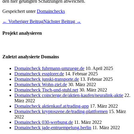
den hier getätigten Schätzungen abweichen.
Gespeichert unter
Domainchecks
Beitragsnavigation
← Vorheriger Beitrag
Nächster Beitrag →
Projekt analysieren
Zuletzt analysierte Domains
Domaincheck fuhrmann-umzuege.de
10. April 2025
Domaincheck essplorer.de
14. Februar 2025
Domaincheck junski-transporte.de
13. Februar 2025
Domaincheck Wohn-ziel.de
30. März 2022
Domaincheck Tisch-und-stuhl.net
30. März 2022
Domaincheck coincierge.de/aktien-kaufen/neuralink-aktie
22.
März 2022
Domaincheck aktienkauf.at/trading-app
17. März 2022
Domaincheck kryptoszene.de/trading-plattformen
15. März
2022
Domaincheck 030-werbung.de
11. März 2022
Domaincheck jade-entruempelung.berlin
11. März 2022