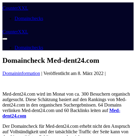
Weiter
CounterXXL
zum
Inhalt
Domainchecks
CounterXXL
Menü-
Schalter
Domainchecks
Domaincheck Med-dent24.com
Domaininformation
|
Veröffentlicht am
8. März 2022
|
Med-dent24.com wird im Monat von ca. 300 Besuchern organisch
aufgesucht. Diese Schätzung basiert auf den Rankings von Med-
dent24.com in den organischen Suchergebnissen. 64 Domains
verlinken Med-dent24.com und 60 Backlinks leiten auf
Med-
dent24.com
Der Domaincheck für Med-dent24.com erhebt nicht den Anspruch
auf Vollständigkeit und der tatsächliche Traffic der Seite kann von