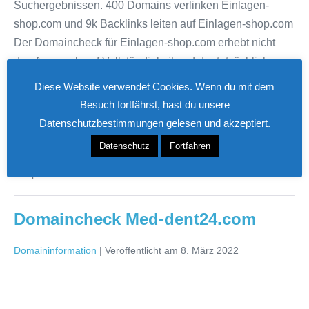
Suchergebnissen. 400 Domains verlinken Einlagen-
shop.com und 9k Backlinks leiten auf Einlagen-shop.com
Der Domaincheck für Einlagen-shop.com erhebt nicht
den Anspruch auf Vollständigkeit und der tatsächliche
Traffic der Seite kann von den hier getätigten
Diese Website verwendet Cookies. Wenn du mit dem
Schätzungen abweichen.
Besuch fortfährst, hast du unsere
Datenschutzbestimmungen gelesen und akzeptiert.
Domaincheck
Weiterlesen
Datenschutz
Fortfahren
Einlagen-
shop.com
Gespeichert unter
Domainchecks
Domaincheck Med-dent24.com
Domaininformation
|
Veröffentlicht am
8. März 2022
Domaincheck
Med-