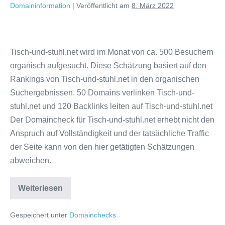
Domaininformation
|
Veröffentlicht am
8. März 2022
Domaincheck
Tisch-
Tisch-und-stuhl.net wird im Monat von ca. 500 Besuchern
und-
organisch aufgesucht. Diese Schätzung basiert auf den
stuhl.net
Rankings von Tisch-und-stuhl.net in den organischen
Suchergebnissen. 50 Domains verlinken Tisch-und-
stuhl.net und 120 Backlinks leiten auf Tisch-und-stuhl.net
Der Domaincheck für Tisch-und-stuhl.net erhebt nicht den
Anspruch auf Vollständigkeit und der tatsächliche Traffic
der Seite kann von den hier getätigten Schätzungen
abweichen.
Domaincheck
Weiterlesen
Tisch-
und-
stuhl.net
Gespeichert unter
Domainchecks