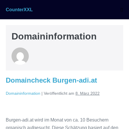
Weiter
CounterXXL
zum
Men
Scha
Inhalt
Domaininformation
Domaincheck Burgen-adi.at
Domaininformation
|
Veröffentlicht am
8. März 2022
Domaincheck
Burgen-
Burgen-adi.at wird im Monat von ca. 10 Besuchern
adi.at
organisch aufgesucht. Diese Schätzung basiert auf den